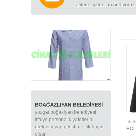
kalitede sizler için üretiyoruz .
BOAĞAZLIYAN BELEDIYESI
yozgat boğazlyan belediyesi
itfaiye persönel kıyafetlerini
üretimini yapip teslim ettik hayırlı
PO
olsun