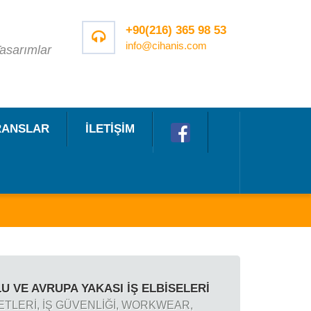
+90(216) 365 98 53
info@cihanis.com
asarımlar
RANSLAR
İLETİŞİM
 VE AVRUPA YAKASI İŞ ELBISELERI
FETLERİ, İŞ GÜVENLİĞİ, WORKWEAR,