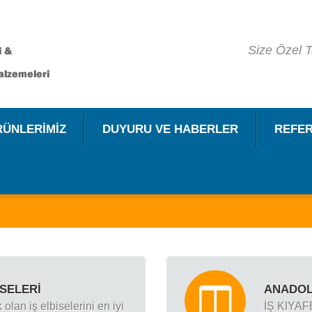
Size Özel T
RÜNLERİMİZ
DUYURU VE HABERLER
REFE
İSELERİ
ANADOLU
lan iş elbiselerini en iyi
İŞ KIYA