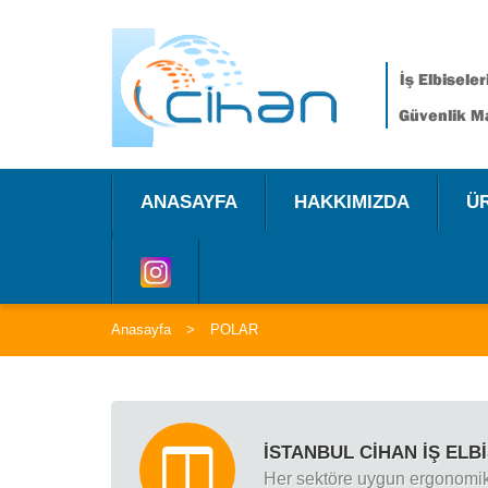
ANASAYFA
HAKKIMIZDA
Ü
Anasayfa
POLAR
İSTANBUL CİHAN İŞ ELB
Her sektöre uygun ergonomik o